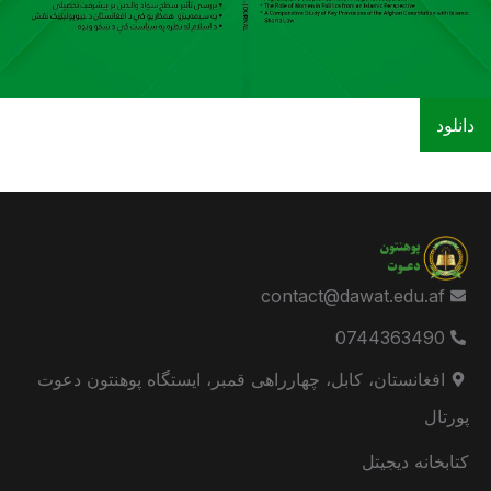
دانلود
contact@dawat.edu.af
0744363490
افغانستان، کابل، چهارراهی قمبر، ایستگاه پوهنتون دعوت
پورتال
کتابخانه دیجیتل