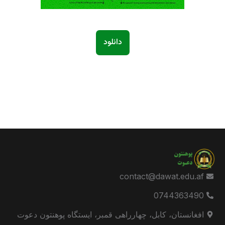
دانلود
contact@dawat.edu.af
0744363490
افغانستان، کابل، چهارراهی قمبر، ایستگاه پوهنتون دعوت