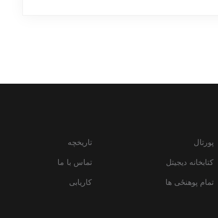
پورتال
تاریخچه
کتابخانه دیجیتل
تماس با ما
تمام پوهنځی ها
کاریابی