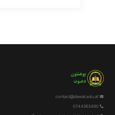
contact@dawat.edu.af
0744363490