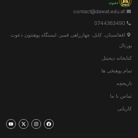
contact@dawat.edu.af
0744363490
افغانستان، کابل، چهارراهی قمبر، ایستگاه پوهنتون دعوت
پورتال
کتابخانه دیجیتل
تمام پوهنځی ها
تاریخچه
تماس با ما
کاریابی