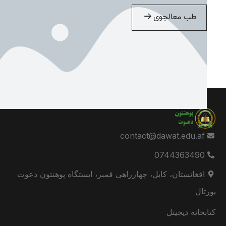
طب معالجوی
contact@dawat.edu.af
0744363490
افغانستان، کابل، چهارراهی قمبر، ایستگاه پوهنتون دعوت
پورتال
کتابخانه دیجیتل