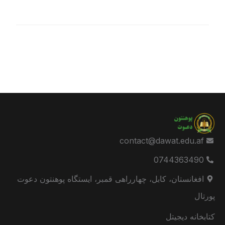
contact@dawat.edu.af
0744363490
افغانستان، کابل، چهارراهی قمبر، ایستگاه پوهنتون دعوت
پورتال
کتابخانه دیجیتل