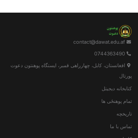
contact@dawat.edu.af
0744363490
افغانستان، کابل، چهارراهی قمبر، ایستگاه پوهنتون دعوت
پورتال
کتابخانه دیجیتل
تمام پوهنځی ها
تاریخچه
تماس با ما